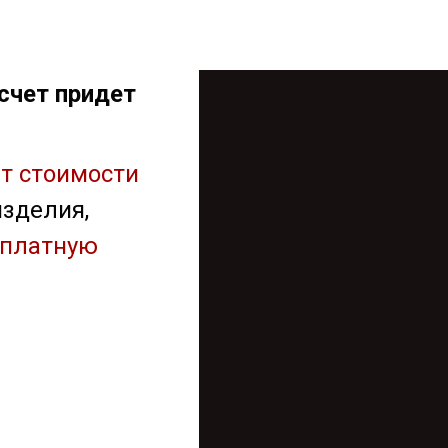
счет придет
т стоимости
изделия,
сплатную